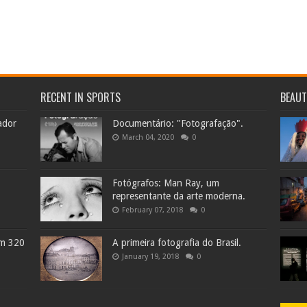
RECENT IN SPORTS
BEAU
ador
Documentário: "Fotografação".
March 04, 2020
0
Fotógrafos: Man Ray, um
representante da arte moderna.
February 07, 2018
0
em 320
A primeira fotografia do Brasil.
January 19, 2018
0