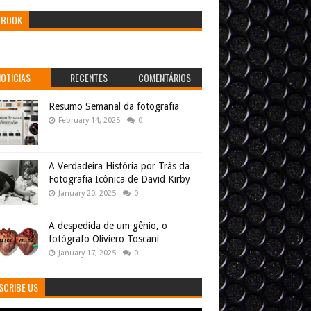
EBOOK
NOTICIAS
RECENTES
COMENTÁRIOS
Resumo Semanal da fotografia
February 14, 2025
0
A Verdadeira História por Trás da
Fotografia Icônica de David Kirby
January 20, 2025
0
A despedida de um gênio, o
fotógrafo Oliviero Toscani
January 17, 2025
0
SCRIBE US