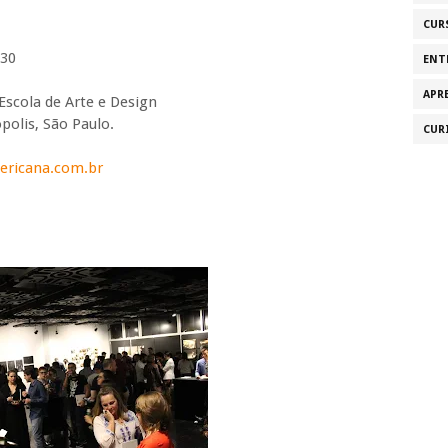
CUR
h30
ENT
APR
scola de Arte e Design
polis, São Paulo.
CUR
ericana.com.br