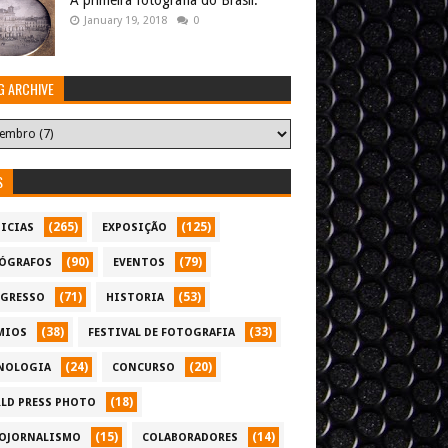
A primeira fotografia do Brasil.
January 19, 2018
0
G ARCHIVE
S
(265)
(125)
ICIAS
EXPOSIÇÃO
(90)
(79)
ÓGRAFOS
EVENTOS
(71)
(53)
GRESSO
HISTORIA
(38)
(33)
MIOS
FESTIVAL DE FOTOGRAFIA
(24)
(20)
NOLOGIA
CONCURSO
(18)
LD PRESS PHOTO
(15)
(14)
OJORNALISMO
COLABORADORES