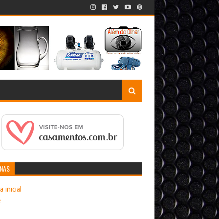
INAS
 inicial
e