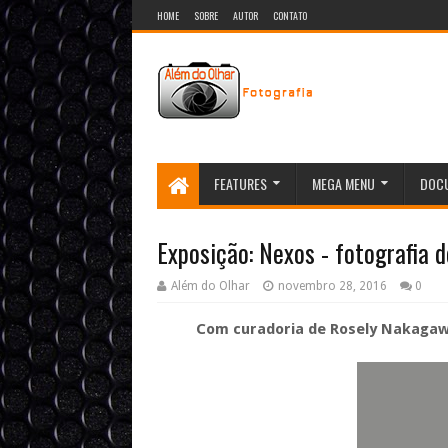
HOME
SOBRE
AUTOR
CONTATO
FEATURES
MEGA MENU
DOCU
Exposição: Nexos - fotografia d
Além do Olhar
novembro 28, 2016
0
Com curadoria de Rosely Nakagawa