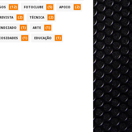
(12)
(5)
(2)
SOS
FOTOCLUBE
APOIO
(2)
(2)
REVISTA
TÉCNICA
(1)
(1)
ENDIZADO
ARTE
(1)
(1)
IOSIDADES
EDUCAÇÃO