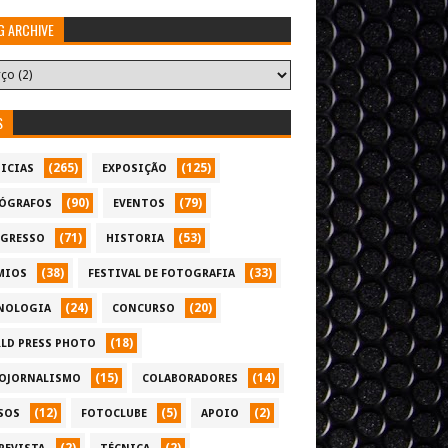
G ARCHIVE
S
(265)
(125)
ICIAS
EXPOSIÇÃO
(90)
(79)
ÓGRAFOS
EVENTOS
(71)
(53)
GRESSO
HISTORIA
(38)
(33)
MIOS
FESTIVAL DE FOTOGRAFIA
(24)
(20)
NOLOGIA
CONCURSO
(18)
LD PRESS PHOTO
(15)
(14)
OJORNALISMO
COLABORADORES
(12)
(5)
(2)
SOS
FOTOCLUBE
APOIO