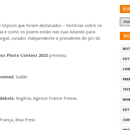
BLO
 tópicos que foram destacados – histórias sobre os
pia e como os jovens estão nas ruas lutando para
TAG
egal, curador independente e presidente do júri do
NOT
ess Photo Contest 2022
premiou:
FOT
CON
ohamed
, Sudão
PRE
TEC
dekola
, Nigéria, Agence France-Presse
WOR
FOT
França, Riva Press
CUR