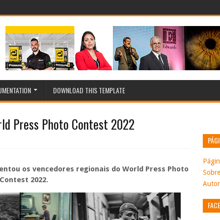
MENTATION
DOWNLOAD THIS TEMPLATE
rld Press Photo Contest 2022
PÁG
Página
entou os vencedores regionais do World Press Photo
Sobr
Contest 2022.
Autor
FAC