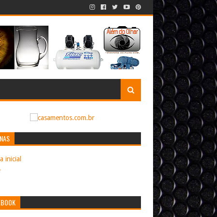
INAS
 inicial
e
EBOOK