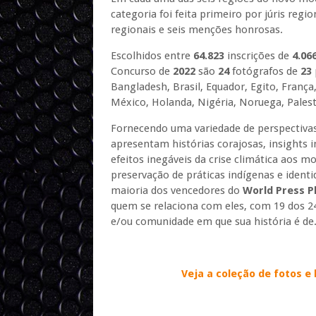
categoria foi feita primeiro por júris regi
regionais e seis menções honrosas.
Escolhidos entre
64.823
inscrições de
4.06
Concurso de
2022
são
24
fotógrafos de
23
Bangladesh, Brasil, Equador, Egito, França
México, Holanda, Nigéria, Noruega, Palesti
Fornecendo uma variedade de perspectivas
apresentam histórias corajosas, insights i
efeitos inegáveis ​​da crise climática aos 
preservação de práticas indígenas e iden
maioria dos vencedores do
World Press P
quem se relaciona com eles, com 19 dos 2
e/ou comunidade em que sua história é de
Veja a coleção de fotos e