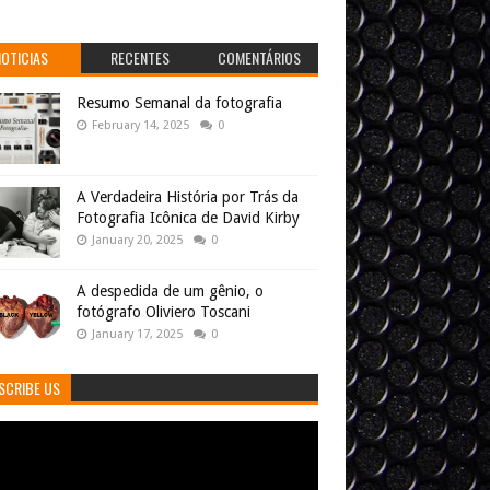
NOTICIAS
RECENTES
COMENTÁRIOS
Resumo Semanal da fotografia
February 14, 2025
0
A Verdadeira História por Trás da
Fotografia Icônica de David Kirby
January 20, 2025
0
A despedida de um gênio, o
fotógrafo Oliviero Toscani
January 17, 2025
0
SCRIBE US