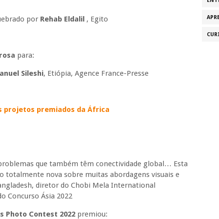
ENT
APR
quebrado por
Rehab Eldalil
, Egito
CUR
rosa
para:
nuel Sileshi
, Etiópia, Agence France-Presse
s projetos premiados da África
 problemas que também têm conectividade global… Esta
ão totalmente nova sobre muitas abordagens visuais e
angladesh, diretor do Chobi Mela International
 do Concurso Ásia 2022
s Photo Contest 2022
premiou: