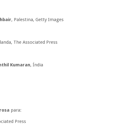
hbair
, Palestina, Getty Images
landa, The Associated Press
nthil Kumaran
, Índia
rosa
para:
ociated Press