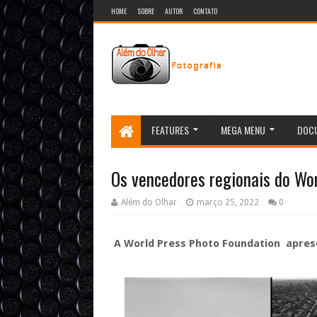
HOME
SOBRE
AUTOR
CONTATO
FEATURES
MEGA MENU
DOCU
Os vencedores regionais do Wo
Além do Olhar
março 25, 2022
0
A World Press Photo Foundation apres