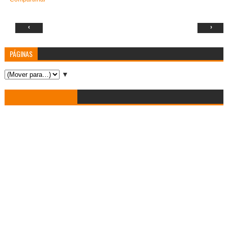
‹
›
PÁGINAS
▼