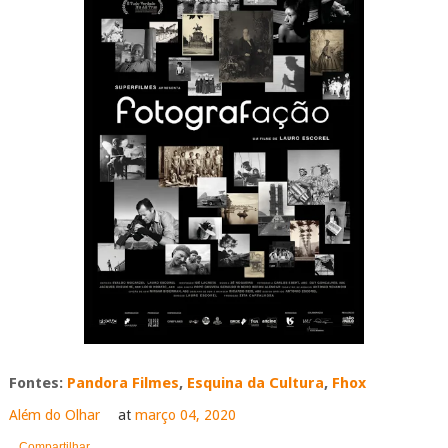
Fontes:
Pandora Filmes
,
Esquina da Cultura
,
Fhox
Além do Olhar
at
março 04, 2020
Compartilhar