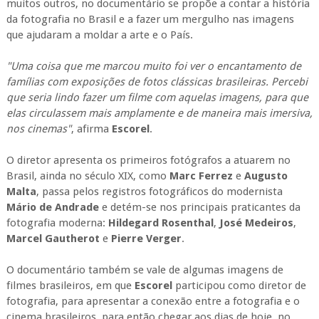
muitos outros, no documentário se propõe a contar a história
da fotografia no Brasil e a fazer um mergulho nas imagens
que ajudaram a moldar a arte e o País.
"Uma coisa que me marcou muito foi ver o encantamento de
famílias com exposições de fotos clássicas brasileiras. Percebi
que seria lindo fazer um filme com aquelas imagens, para que
elas circulassem mais amplamente e de maneira mais imersiva,
nos cinemas"
, afirma
Escorel
.
O diretor apresenta os primeiros fotógrafos a atuarem no
Brasil, ainda no século XIX, como
Marc
Ferrez
e
Augusto
Malta
, passa pelos registros fotográficos do modernista
Mário
de
Andrade
e detém-se nos principais praticantes da
fotografia moderna:
Hildegard
Rosenthal
,
José
Medeiros
,
Marcel Gautherot
e
Pierre
Verger
.
O documentário também se vale de algumas imagens de
filmes brasileiros, em que
Escorel
participou como diretor de
fotografia, para apresentar a conexão entre a fotografia e o
cinema brasileiros, para então chegar aos dias de hoje, no