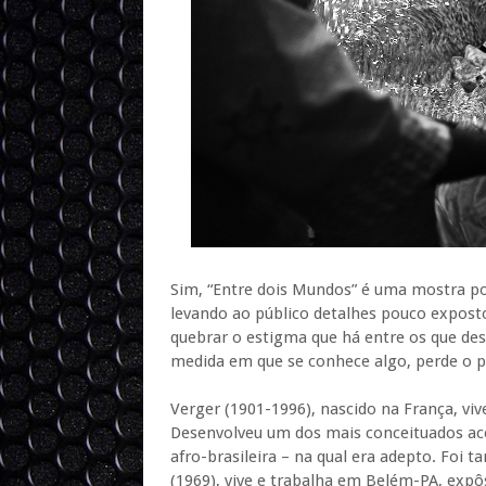
Sim, “Entre dois Mundos” é uma mostra polí
levando ao público detalhes pouco expost
quebrar o estigma que há entre os que des
medida em que se conhece algo, perde o pr
Verger (1901-1996), nascido na França, vi
Desenvolveu um dos mais conceituados ace
afro-brasileira – na qual era adepto. Foi 
(1969), vive e trabalha em Belém-PA, expô