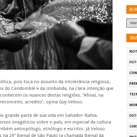
BLO
TAG
NOT
FOT
CON
tica, pois toca no assunto da intolerância religiosa,
PRE
os do Candomblé e da Umbanda, na clara intenção que
conhecem os nuances destas religiões. “Afinal, na
TEC
econceito, acredito”, opina Guy Veloso.
WOR
veu grande parte de sua vida em Salvador-Bahia.
FOT
rvos imagéticos sobre o país, em especial da cultura
CUR
também antropólogo, etnólogo e escritor. Já Veloso
s na 29ª Bienal de São Paulo (a chamada Bienal da