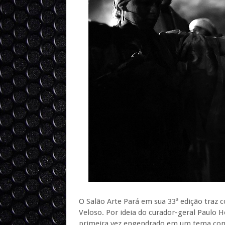
O Salão Arte Pará em sua 33ª edição traz 
Veloso. Por ideia do curador-geral Paulo H
primeira vez engendrado em um tema comum