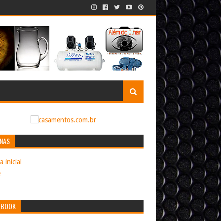
INAS
 inicial
e
EBOOK