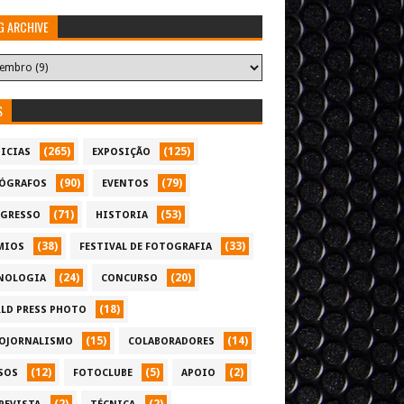
G ARCHIVE
S
(265)
(125)
ICIAS
EXPOSIÇÃO
(90)
(79)
ÓGRAFOS
EVENTOS
(71)
(53)
GRESSO
HISTORIA
(38)
(33)
MIOS
FESTIVAL DE FOTOGRAFIA
(24)
(20)
NOLOGIA
CONCURSO
(18)
LD PRESS PHOTO
(15)
(14)
OJORNALISMO
COLABORADORES
(12)
(5)
(2)
SOS
FOTOCLUBE
APOIO