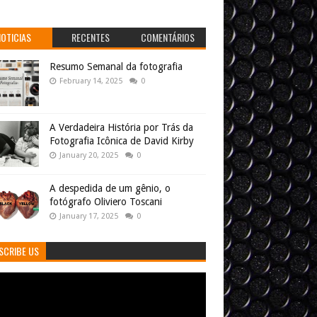
NOTICIAS
RECENTES
COMENTÁRIOS
Resumo Semanal da fotografia
February 14, 2025
0
A Verdadeira História por Trás da
Fotografia Icônica de David Kirby
January 20, 2025
0
A despedida de um gênio, o
fotógrafo Oliviero Toscani
January 17, 2025
0
SCRIBE US