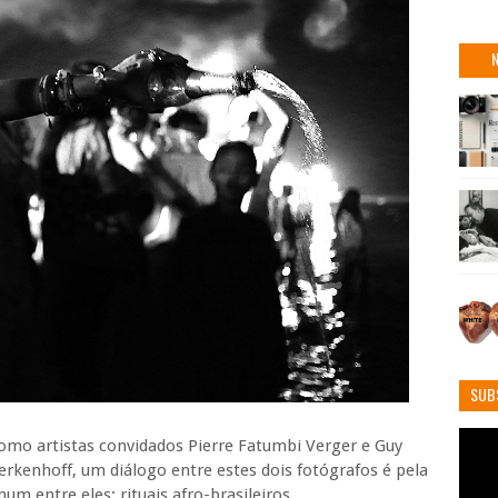
SUB
como artistas convidados Pierre Fatumbi Verger e Guy
erkenhoff, um diálogo entre estes dois fotógrafos é pela
 entre eles: rituais afro-brasileiros.