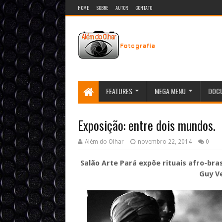
HOME
SOBRE
AUTOR
CONTATO
FEATURES
MEGA MENU
DOCU
Exposição: entre dois mundos.
Além do Olhar
novembro 22, 2014
0
Salão Arte Pará expõe rituais afro-bra
Guy V