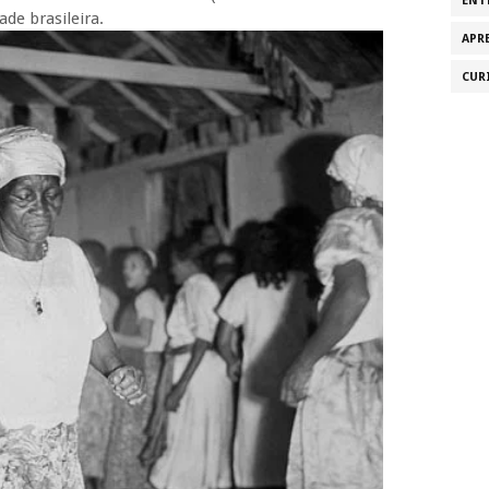
ENT
de brasileira.
APR
CUR