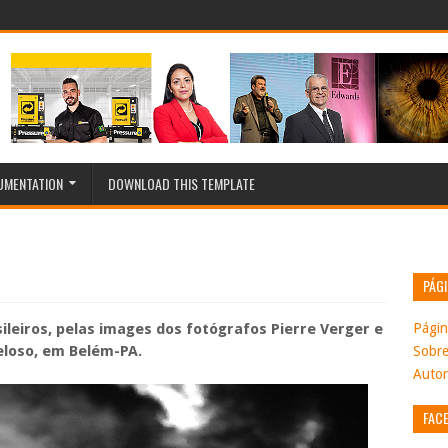
MENTATION
DOWNLOAD THIS TEMPLATE
PÁG
Página
sileiros, pelas images dos fotógrafos Pierre Verger e
eloso, em Belém-PA.
Sobr
Autor
FAC