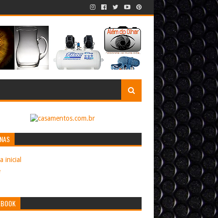
INAS
 inicial
e
EBOOK