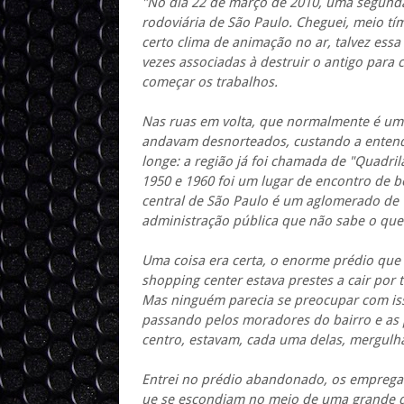
"No dia 22 de março de 2010, uma segunda
rodoviária de São Paulo. Cheguei, meio tí
certo clima de animação no ar, talvez ess
vezes associadas à destruir o antigo para 
começar os trabalhos.
Nas ruas em volta, que normalmente é um 
andavam desnorteados, custando a entend
longe: a região já foi chamada de "Quadri
1950 e 1960 foi um lugar de encontro de b
central de São Paulo é um aglomerado de
administração pública que não sabe o que
Uma coisa era certa, o enorme prédio que
shopping center estava prestes a cair por 
Mas ninguém parecia se preocupar com iss
passando pelos moradores do bairro e as p
centro, estavam, cada uma delas, mergul
Entrei no prédio abandonado, os emprega
ue se escondiam no meio de uma grande qu