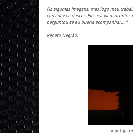
Fiz algumas imagens, mas logo meu trabal
convidava a descer. Eles estavam prontos 
perguntou se eu queria acompanhar... "
Renato Negrão.
A antiga r