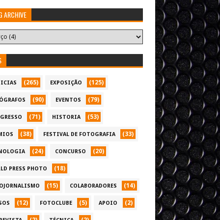
G ARCHIVE
S
(265)
(125)
ICIAS
EXPOSIÇÃO
(90)
(79)
ÓGRAFOS
EVENTOS
(71)
(53)
GRESSO
HISTORIA
(38)
(33)
MIOS
FESTIVAL DE FOTOGRAFIA
(24)
(20)
NOLOGIA
CONCURSO
(18)
LD PRESS PHOTO
(15)
(14)
OJORNALISMO
COLABORADORES
(12)
(5)
(2)
SOS
FOTOCLUBE
APOIO