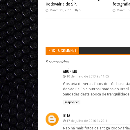
Rodoviária de SP.
fotografia
March 21, 2011
5
March 05
POST A COMMENT
5 comentários:
ANÔNIMO
10 de maio de 2013 às 11:05
Gostaria de ver as fotos dos ônibus est
de São Paulo e outros Estados do Brasil
Saudades desta época de tranquilidade 
Responder
JOTA
17 de julho de 2016 às 22:11
Não há mais fotos da antiga Rodoviária