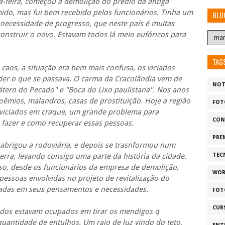
-feira, começou a demolição do prédio da antiga
mido, mas fui bem recebido pelos funcionários. Tinha um
BLO
a necessidade de progresso, que neste país é muitas
construir o novo. Estavam todos lá meio eufóricos para
TAG
caos, a situação era bem mais confusa, os viciados
er o que se passava. O carma da Cracolândia vem de
NOT
látero do Pecado" e "Boca do Lixo paulistana". Nos anos
oêmios, malandros, casas de prostituição. Hoje a região
FOT
 viciados em craque, um grande problema para
CON
 fazer e como recuperar essas pessoas.
PRE
 abrigou a rodoviária, e depois se trasnformou num
terra, levando consigo uma parte da história da cidade.
TEC
o, desde os funcionários da empresa de demolição,
WOR
essoas envolvidas no projeto de revitalização do
hadas em seus pensamentos e necessidades.
FOT
CUR
dos estavam ocupados em tirar os mendigos q
antidade de entulhos. Um raio de luz vindo do teto,