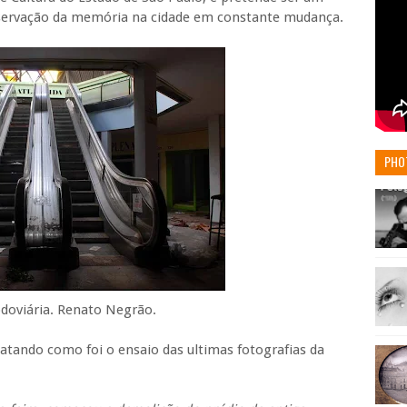
preservação da memória na cidade em constante mudança.
PHO
odoviária. Renato Negrão.
atando como foi o ensaio das ultimas fotografias da