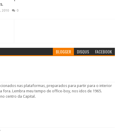
s.
, 2010
0
BLOGGER
DISQUS
FACEBOOK
acionados nas plataformas, preparados para partir para o interior
 a fora. Lembra meu tempo de office-boy, nos idos de 1965.
no centro da Capital.
?