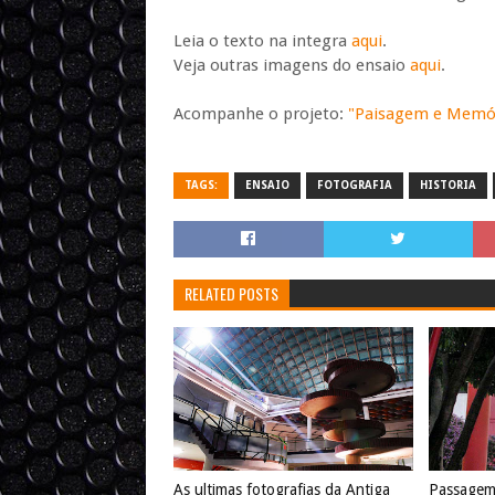
Leia o texto na integra
aqui
.
Veja outras imagens do ensaio
aqui
.
Acompanhe o projeto:
"Paisagem e Memór
TAGS:
ENSAIO
FOTOGRAFIA
HISTORIA
RELATED POSTS
As ultimas fotografias da Antiga
Passagem