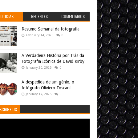
NOTICIAS
RECENTES
COMENTÁRIOS
Resumo Semanal da fotografia
February 14, 2025
0
A Verdadeira História por Trás da
Fotografia Icônica de David Kirby
January 20, 2025
0
A despedida de um gênio, o
fotógrafo Oliviero Toscani
January 17, 2025
0
SCRIBE US