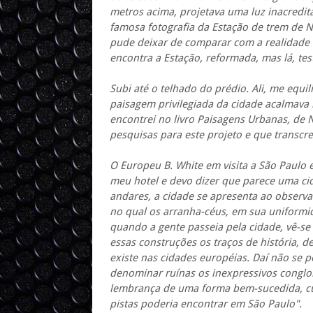
metros acima, projetava uma luz inacredit
famosa fotografia da Estação de trem de N
pude deixar de comparar com a realidade 
encontra a Estação, reformada, mas lá, t
Subi até o telhado do prédio. Ali, me equil
paisagem privilegiada da cidade acalmav
encontrei no livro Paisagens Urbanas, de 
pesquisas para este projeto e que transcre
O Europeu B. White em visita a São Paulo e
meu hotel e devo dizer que parece uma cida
andares, a cidade se apresenta ao obse
no qual os arranha-céus, em sua uniformi
quando a gente passeia pela cidade, vê-se 
essas construções os traços de história,
existe nas cidades européias. Daí não se 
denominar ruínas os inexpressivos conglo
lembrança de uma forma bem-sucedida, cuj
pistas poderia encontrar em São Paulo".