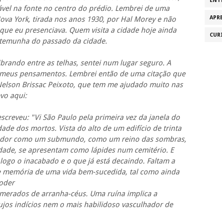
ENT
ável na fonte no centro do prédio. Lembrei de uma
APR
ova York, tirada nos anos 1930, por Hal Morey e não
que eu presenciava. Quem visita a cidade hoje ainda
CUR
estemunha do passado da cidade.
ibrando entre as telhas, sentei num lugar seguro. A
a meus pensamentos. Lembrei então de uma citação que
Nelson Brissac Peixoto, que tem me ajudado muito nas
vo aqui:
screveu: "Vi São Paulo pela primeira vez da janela do
de dos mortos. Vista do alto de um edifício de trinta
rvador como um submundo, como um reino das sombras,
dade, se apresentam como lápides num cemitério. E
logo o inacabado e o que já está decaindo. Faltam a
 de memória de uma vida bem-sucedida, tal como ainda
poder
merados de arranha-céus. Uma ruína implica a
os indícios nem o mais habilidoso vasculhador de