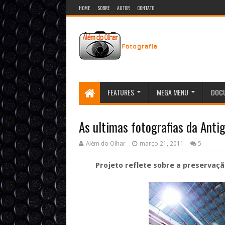
HOME
SOBRE
AUTOR
CONTATO
FEATURES
MEGA MENU
DOCU
As ultimas fotografias da Antig
Além do Olhar
março 21, 2011
5
Projeto reflete sobre a preserva